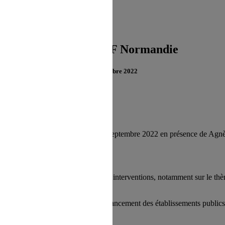
 refus du visiteur au dépôt des cookies
Congrès FHF Normandie
2 septembre 2022
Normandie s’est tenu à Rouen le 2 septembre 2022 en présence de Agnè
sident régional de la FHF.
r pour échanger autour de débats et d’interventions, notamment sur le t
es ?
'agissant de l'organisation et du financement des établissements publics